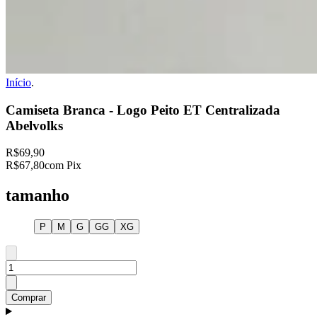
Início
.
Camiseta Branca - Logo Peito ET Centralizada
Abelvolks
R$69,90
R$67,80
com Pix
tamanho
P
M
G
GG
XG
Comprar