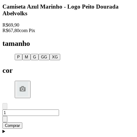
Camiseta Azul Marinho - Logo Peito Dourada
Abelvolks
R$69,90
R$67,80
com Pix
tamanho
P
M
G
GG
XG
cor
Comprar